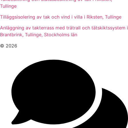
Tullinge
Tilläggsisolering av tak och vind i villa i Riksten, Tullinge
Anläggning av takterrass med trätrall och tätskiktssystem i
Brantbrink, Tullinge, Stockholms län
© 2026