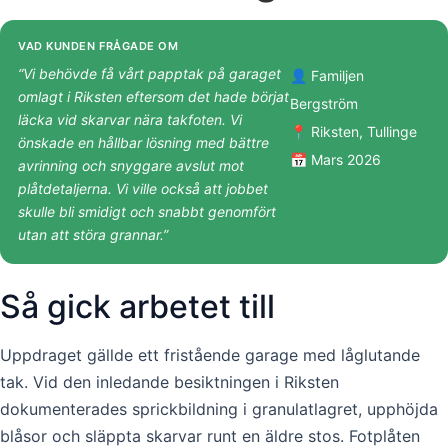
VAD KUNDEN FRÅGADE OM
“Vi behövde få vårt papptak på garaget
👤 Familjen
omlagt i Riksten eftersom det hade börjat
Bergström
läcka vid skarvar nära takfoten. Vi
📍 Riksten, Tullinge
önskade en hållbar lösning med bättre
📅 Mars 2026
avrinning och snyggare avslut mot
plåtdetaljerna. Vi ville också att jobbet
skulle bli smidigt och snabbt genomfört
utan att störa grannar.”
Så gick arbetet till
Uppdraget gällde ett fristående garage med låglutande
tak. Vid den inledande besiktningen i Riksten
dokumenterades sprickbildning i granulatlagret, upphöjda
blåsor och släppta skarvar runt en äldre stos. Fotplåten