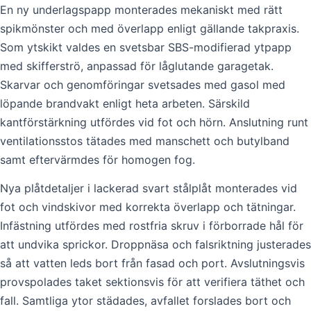
En ny underlagspapp monterades mekaniskt med rätt
spikmönster och med överlapp enligt gällande takpraxis.
Som ytskikt valdes en svetsbar SBS-modifierad ytpapp
med skifferströ, anpassad för låglutande garagetak.
Skarvar och genomföringar svetsades med gasol med
löpande brandvakt enligt heta arbeten. Särskild
kantförstärkning utfördes vid fot och hörn. Anslutning runt
ventilationsstos tätades med manschett och butylband
samt eftervärmdes för homogen fog.
Nya plåtdetaljer i lackerad svart stålplåt monterades vid
fot och vindskivor med korrekta överlapp och tätningar.
Infästning utfördes med rostfria skruv i förborrade hål för
att undvika sprickor. Droppnäsa och falsriktning justerades
så att vatten leds bort från fasad och port. Avslutningsvis
provspolades taket sektionsvis för att verifiera täthet och
fall. Samtliga ytor städades, avfallet forslades bort och