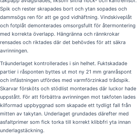
takpapp avlägsnades, liksom slitna nock- och kantremsor.
Spik och rester skrapades bort och ytan sopades och
dammsögs ren för att ge god vidhäftning. Vindskiveplåt
och fotplåt demonterades omsorgsfullt för återmontering
med korrekta överlapp. Hängränna och rännkrokar
rensades och riktades där det behövdes för att säkra
avrinningen.
Träunderlaget kontrollerades i sin helhet. Fuktskadade
partier i råsponten byttes ut mot ny 21 mm granråspont
och infästningen utfördes med varmförzinkad trådspik.
Skarvar försköts och stödlist monterades där luckor hade
uppstått. För att förbättra avrinningen mot takfoten lades
kilformad uppbyggnad som skapade ett tydligt fall från
mitten av takytan. Underlaget grundades därefter med
asfaltprimer som fick torka till korrekt klibbfri yta innan
underlagstäckning.